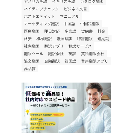
アメリカ英語
イギリス英語
カタログ翻訳
ネイティブチェック
ビジネス文書
ポストエディット
マニュアル
マーケティング翻訳
中国語
中国語翻訳
医療翻訳
即日対応
多言語
契約書
料金
格安
機械翻訳
漫画翻訳
特許翻訳
短納期
社内翻訳
翻訳アプリ
翻訳サービス
翻訳ツール
翻訳会社
英訳
英語翻訳会社
論文翻訳
金融翻訳
韓国語
音声翻訳アプリ
高品質