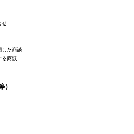
合せ
関した商談
する商談
等）